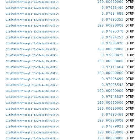
100.00000000
QTUM
QXbdRHhMKRPMoeg6zY5AJRe4qzWky6KFvt
0.97093460
QTUM
QXbdRHhMKRPMoeg6zY5AJRe4qzWky6KFvt
0.97094688
QTUM
QXbdRHhMKRPMoeg6zY5AJRe4qzWky6KFvt
0.97095355
QTUM
QXbdRHhMKRPMoeg6zY5AJRe4qzWky6KFvt
100.00000000
QTUM
QXbdRHhMKRPMoeg6zY5AJRe4qzWky6KFvt
0.97095378
QTUM
QXbdRHhMKRPMoeg6zY5AJRe4qzWky6KFvt
0.97094253
QTUM
QXbdRHhMKRPMoeg6zY5AJRe4qzWky6KFvt
0.97095038
QTUM
QXbdRHhMKRPMoeg6zY5AJRe4qzWky6KFvt
100.00000000
QTUM
QXbdRHhMKRPMoeg6zY5AJRe4qzWky6KFvt
0.97080829
QTUM
QXbdRHhMKRPMoeg6zY5AJRe4qzWky6KFvt
100.00000000
QTUM
QXbdRHhMKRPMoeg6zY5AJRe4qzWky6KFvt
0.97111464
QTUM
QXbdRHhMKRPMoeg6zY5AJRe4qzWky6KFvt
100.00000000
QTUM
QXbdRHhMKRPMoeg6zY5AJRe4qzWky6KFvt
0.97093699
QTUM
QXbdRHhMKRPMoeg6zY5AJRe4qzWky6KFvt
0.97095542
QTUM
QXbdRHhMKRPMoeg6zY5AJRe4qzWky6KFvt
100.00000000
QTUM
QXbdRHhMKRPMoeg6zY5AJRe4qzWky6KFvt
0.97148587
QTUM
QXbdRHhMKRPMoeg6zY5AJRe4qzWky6KFvt
100.00000000
QTUM
QXbdRHhMKRPMoeg6zY5AJRe4qzWky6KFvt
100.00000000
QTUM
QXbdRHhMKRPMoeg6zY5AJRe4qzWky6KFvt
0.97093460
QTUM
QXbdRHhMKRPMoeg6zY5AJRe4qzWky6KFvt
100.00000000
QTUM
QXbdRHhMKRPMoeg6zY5AJRe4qzWky6KFvt
0.97079821
QTUM
QXbdRHhMKRPMoeg6zY5AJRe4qzWky6KFvt
100.00000000
QTUM
QXbdRHhMKRPMoeg6zY5AJRe4qzWky6KFvt
100.00000000
QTUM
QXbdRHhMKRPMoeg6zY5AJRe4qzWky6KFvt