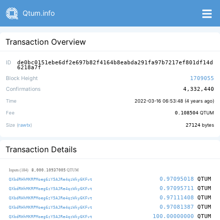
Qtum.info
Transaction Overview
ID
de0bc0151ebe6df2e697b82f4164b8eabda291fa97b7217ef801df14d
6218a7f
Block Height
1709055
Confirmations
4,332,440
Time
2022-03-16 06:53:48 (
4 years ago
)
Fee
0.108504
QTUM
Size (
rawtx
)
27124
bytes
Transaction Details
8,000.10937005
Inputs (184)
QTUM
0.97095018
QTUM
QXbdRHhMKRPMoeg6zY5AJRe4qzWky6KFvt
0.97095711
QTUM
QXbdRHhMKRPMoeg6zY5AJRe4qzWky6KFvt
0.97111408
QTUM
QXbdRHhMKRPMoeg6zY5AJRe4qzWky6KFvt
0.97081387
QTUM
QXbdRHhMKRPMoeg6zY5AJRe4qzWky6KFvt
100.00000000
QTUM
QXbdRHhMKRPMoeg6zY5AJRe4qzWky6KFvt