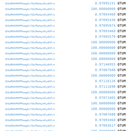
0.97095231
QTUM
QXbdRHhMKRPMoeg6zY5AJRe4qzWky6KFvt
100.00000000
QTUM
QXbdRHhMKRPMoeg6zY5AJRe4qzWky6KFvt
0.97093460
QTUM
QXbdRHhMKRPMoeg6zY5AJRe4qzWky6KFvt
0.97095430
QTUM
QXbdRHhMKRPMoeg6zY5AJRe4qzWky6KFvt
0.97095074
QTUM
QXbdRHhMKRPMoeg6zY5AJRe4qzWky6KFvt
0.97093460
QTUM
QXbdRHhMKRPMoeg6zY5AJRe4qzWky6KFvt
0.97095579
QTUM
QXbdRHhMKRPMoeg6zY5AJRe4qzWky6KFvt
100.00000000
QTUM
QXbdRHhMKRPMoeg6zY5AJRe4qzWky6KFvt
100.00000000
QTUM
QXbdRHhMKRPMoeg6zY5AJRe4qzWky6KFvt
100.00000000
QTUM
QXbdRHhMKRPMoeg6zY5AJRe4qzWky6KFvt
100.00000000
QTUM
QXbdRHhMKRPMoeg6zY5AJRe4qzWky6KFvt
0.97146955
QTUM
QXbdRHhMKRPMoeg6zY5AJRe4qzWky6KFvt
0.97087688
QTUM
QXbdRHhMKRPMoeg6zY5AJRe4qzWky6KFvt
100.00000000
QTUM
QXbdRHhMKRPMoeg6zY5AJRe4qzWky6KFvt
0.97110126
QTUM
QXbdRHhMKRPMoeg6zY5AJRe4qzWky6KFvt
0.97111698
QTUM
QXbdRHhMKRPMoeg6zY5AJRe4qzWky6KFvt
100.00000000
QTUM
QXbdRHhMKRPMoeg6zY5AJRe4qzWky6KFvt
0.97071005
QTUM
QXbdRHhMKRPMoeg6zY5AJRe4qzWky6KFvt
100.00000000
QTUM
QXbdRHhMKRPMoeg6zY5AJRe4qzWky6KFvt
100.00000000
QTUM
QXbdRHhMKRPMoeg6zY5AJRe4qzWky6KFvt
0.97087688
QTUM
QXbdRHhMKRPMoeg6zY5AJRe4qzWky6KFvt
0.97093460
QTUM
QXbdRHhMKRPMoeg6zY5AJRe4qzWky6KFvt
0.97093617
QTUM
QXbdRHhMKRPMoeg6zY5AJRe4qzWky6KFvt