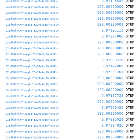
0.97148587
QTUM
QXbdRHhMKRPMoeg6zY5AJRe4qzWky6KFvt
100.00000000
QTUM
QXbdRHhMKRPMoeg6zY5AJRe4qzWky6KFvt
100.00000000
QTUM
QXbdRHhMKRPMoeg6zY5AJRe4qzWky6KFvt
100.00000000
QTUM
QXbdRHhMKRPMoeg6zY5AJRe4qzWky6KFvt
100.00000000
QTUM
QXbdRHhMKRPMoeg6zY5AJRe4qzWky6KFvt
0.97095111
QTUM
QXbdRHhMKRPMoeg6zY5AJRe4qzWky6KFvt
0.97094886
QTUM
QXbdRHhMKRPMoeg6zY5AJRe4qzWky6KFvt
100.00000000
QTUM
QXbdRHhMKRPMoeg6zY5AJRe4qzWky6KFvt
100.00000000
QTUM
QXbdRHhMKRPMoeg6zY5AJRe4qzWky6KFvt
100.00000000
QTUM
QXbdRHhMKRPMoeg6zY5AJRe4qzWky6KFvt
0.97095320
QTUM
QXbdRHhMKRPMoeg6zY5AJRe4qzWky6KFvt
0.97142008
QTUM
QXbdRHhMKRPMoeg6zY5AJRe4qzWky6KFvt
0.97081201
QTUM
QXbdRHhMKRPMoeg6zY5AJRe4qzWky6KFvt
100.00000000
QTUM
QXbdRHhMKRPMoeg6zY5AJRe4qzWky6KFvt
100.00000000
QTUM
QXbdRHhMKRPMoeg6zY5AJRe4qzWky6KFvt
100.00000000
QTUM
QXbdRHhMKRPMoeg6zY5AJRe4qzWky6KFvt
0.97117783
QTUM
QXbdRHhMKRPMoeg6zY5AJRe4qzWky6KFvt
100.00000000
QTUM
QXbdRHhMKRPMoeg6zY5AJRe4qzWky6KFvt
0.97070484
QTUM
QXbdRHhMKRPMoeg6zY5AJRe4qzWky6KFvt
100.00000000
QTUM
QXbdRHhMKRPMoeg6zY5AJRe4qzWky6KFvt
0.97095029
QTUM
QXbdRHhMKRPMoeg6zY5AJRe4qzWky6KFvt
0.97094826
QTUM
QXbdRHhMKRPMoeg6zY5AJRe4qzWky6KFvt
100.00000000
QTUM
QXbdRHhMKRPMoeg6zY5AJRe4qzWky6KFvt
100.00000000
QTUM
QXbdRHhMKRPMoeg6zY5AJRe4qzWky6KFvt