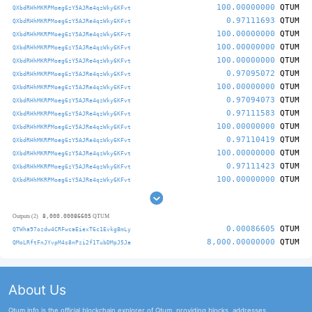
100.00000000
QTUM
QXbdRHhMKRPMoeg6zY5AJRe4qzWky6KFvt
0.97111693
QTUM
QXbdRHhMKRPMoeg6zY5AJRe4qzWky6KFvt
100.00000000
QTUM
QXbdRHhMKRPMoeg6zY5AJRe4qzWky6KFvt
100.00000000
QTUM
QXbdRHhMKRPMoeg6zY5AJRe4qzWky6KFvt
100.00000000
QTUM
QXbdRHhMKRPMoeg6zY5AJRe4qzWky6KFvt
0.97095072
QTUM
QXbdRHhMKRPMoeg6zY5AJRe4qzWky6KFvt
100.00000000
QTUM
QXbdRHhMKRPMoeg6zY5AJRe4qzWky6KFvt
0.97094073
QTUM
QXbdRHhMKRPMoeg6zY5AJRe4qzWky6KFvt
0.97111583
QTUM
QXbdRHhMKRPMoeg6zY5AJRe4qzWky6KFvt
100.00000000
QTUM
QXbdRHhMKRPMoeg6zY5AJRe4qzWky6KFvt
0.97110419
QTUM
QXbdRHhMKRPMoeg6zY5AJRe4qzWky6KFvt
100.00000000
QTUM
QXbdRHhMKRPMoeg6zY5AJRe4qzWky6KFvt
0.97111423
QTUM
QXbdRHhMKRPMoeg6zY5AJRe4qzWky6KFvt
100.00000000
QTUM
QXbdRHhMKRPMoeg6zY5AJRe4qzWky6KFvt
8,000.00086605
Outputs (2)
QTUM
0.00086605
QTUM
QTWha97ozdw4CRFwcaEiexT6c1Evkg8mLy
8,000.00000000
QTUM
QMoLRftFnJYvpM4s8nPzi2f1TubDMpJ5Ja
About Us
Qtum.info is the official blockchain explorer of Qtum, providing blocks, addresses,