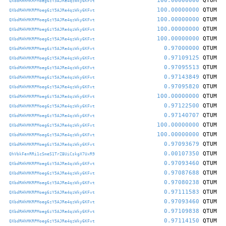
100.00000000
QTUM
QXbdRHhMKRPMoeg6zY5AJRe4qzWky6KFvt
100.00000000
QTUM
QXbdRHhMKRPMoeg6zY5AJRe4qzWky6KFvt
100.00000000
QTUM
QXbdRHhMKRPMoeg6zY5AJRe4qzWky6KFvt
100.00000000
QTUM
QXbdRHhMKRPMoeg6zY5AJRe4qzWky6KFvt
100.00000000
QTUM
QXbdRHhMKRPMoeg6zY5AJRe4qzWky6KFvt
0.97000000
QTUM
QXbdRHhMKRPMoeg6zY5AJRe4qzWky6KFvt
0.97109125
QTUM
QXbdRHhMKRPMoeg6zY5AJRe4qzWky6KFvt
0.97095513
QTUM
QXbdRHhMKRPMoeg6zY5AJRe4qzWky6KFvt
0.97143849
QTUM
QXbdRHhMKRPMoeg6zY5AJRe4qzWky6KFvt
0.97095820
QTUM
QXbdRHhMKRPMoeg6zY5AJRe4qzWky6KFvt
100.00000000
QTUM
QXbdRHhMKRPMoeg6zY5AJRe4qzWky6KFvt
0.97122500
QTUM
QXbdRHhMKRPMoeg6zY5AJRe4qzWky6KFvt
0.97140707
QTUM
QXbdRHhMKRPMoeg6zY5AJRe4qzWky6KFvt
100.00000000
QTUM
QXbdRHhMKRPMoeg6zY5AJRe4qzWky6KFvt
100.00000000
QTUM
QXbdRHhMKRPMoeg6zY5AJRe4qzWky6KFvt
0.97093679
QTUM
QXbdRHhMKRPMoeg6zY5AJRe4qzWky6KFvt
0.00107350
QTUM
QhVbkFenRRi1cSmeS1TrZBUiCskgX7UxR9
0.97093460
QTUM
QXbdRHhMKRPMoeg6zY5AJRe4qzWky6KFvt
0.97087688
QTUM
QXbdRHhMKRPMoeg6zY5AJRe4qzWky6KFvt
0.97080238
QTUM
QXbdRHhMKRPMoeg6zY5AJRe4qzWky6KFvt
0.97111583
QTUM
QXbdRHhMKRPMoeg6zY5AJRe4qzWky6KFvt
0.97093460
QTUM
QXbdRHhMKRPMoeg6zY5AJRe4qzWky6KFvt
0.97109838
QTUM
QXbdRHhMKRPMoeg6zY5AJRe4qzWky6KFvt
0.97114150
QTUM
QXbdRHhMKRPMoeg6zY5AJRe4qzWky6KFvt