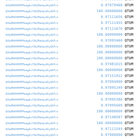
0.97079468
QTUM
QXbdRHhMKRPMoeg6zY5AJRe4qzWky6KFvt
100.00000000
QTUM
QXbdRHhMKRPMoeg6zY5AJRe4qzWky6KFvt
0.97111656
QTUM
QXbdRHhMKRPMoeg6zY5AJRe4qzWky6KFvt
0.97111455
QTUM
QXbdRHhMKRPMoeg6zY5AJRe4qzWky6KFvt
0.97111670
QTUM
QXbdRHhMKRPMoeg6zY5AJRe4qzWky6KFvt
100.00000000
QTUM
QXbdRHhMKRPMoeg6zY5AJRe4qzWky6KFvt
0.97093460
QTUM
QXbdRHhMKRPMoeg6zY5AJRe4qzWky6KFvt
100.00000000
QTUM
QXbdRHhMKRPMoeg6zY5AJRe4qzWky6KFvt
100.00000000
QTUM
QXbdRHhMKRPMoeg6zY5AJRe4qzWky6KFvt
100.00000000
QTUM
QXbdRHhMKRPMoeg6zY5AJRe4qzWky6KFvt
0.97081015
QTUM
QXbdRHhMKRPMoeg6zY5AJRe4qzWky6KFvt
100.00000000
QTUM
QXbdRHhMKRPMoeg6zY5AJRe4qzWky6KFvt
0.97151922
QTUM
QXbdRHhMKRPMoeg6zY5AJRe4qzWky6KFvt
0.97094900
QTUM
QXbdRHhMKRPMoeg6zY5AJRe4qzWky6KFvt
0.97095249
QTUM
QXbdRHhMKRPMoeg6zY5AJRe4qzWky6KFvt
100.00000000
QTUM
QXbdRHhMKRPMoeg6zY5AJRe4qzWky6KFvt
0.97095386
QTUM
QXbdRHhMKRPMoeg6zY5AJRe4qzWky6KFvt
0.97095609
QTUM
QXbdRHhMKRPMoeg6zY5AJRe4qzWky6KFvt
100.00000000
QTUM
QXbdRHhMKRPMoeg6zY5AJRe4qzWky6KFvt
0.97148587
QTUM
QXbdRHhMKRPMoeg6zY5AJRe4qzWky6KFvt
100.00000000
QTUM
QXbdRHhMKRPMoeg6zY5AJRe4qzWky6KFvt
0.97111593
QTUM
QXbdRHhMKRPMoeg6zY5AJRe4qzWky6KFvt
0.97000000
QTUM
QXbdRHhMKRPMoeg6zY5AJRe4qzWky6KFvt