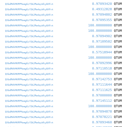
0.97093420
QTUM
QXbdRHhMKRPMoeg6zY5AJRe4qzWky6KFvt
0.49312828
QTUM
QXbdRHhMKRPMoeg6zY5AJRe4qzWky6KFvt
0.97094802
QTUM
QXbdRHhMKRPMoeg6zY5AJRe4qzWky6KFvt
0.97095355
QTUM
QXbdRHhMKRPMoeg6zY5AJRe4qzWky6KFvt
100.00000000
QTUM
QXbdRHhMKRPMoeg6zY5AJRe4qzWky6KFvt
100.00000000
QTUM
QXbdRHhMKRPMoeg6zY5AJRe4qzWky6KFvt
0.97094902
QTUM
QXbdRHhMKRPMoeg6zY5AJRe4qzWky6KFvt
0.97109502
QTUM
QXbdRHhMKRPMoeg6zY5AJRe4qzWky6KFvt
100.00000000
QTUM
QXbdRHhMKRPMoeg6zY5AJRe4qzWky6KFvt
0.57518944
QTUM
QXbdRHhMKRPMoeg6zY5AJRe4qzWky6KFvt
100.00000000
QTUM
QXbdRHhMKRPMoeg6zY5AJRe4qzWky6KFvt
0.97092996
QTUM
QXbdRHhMKRPMoeg6zY5AJRe4qzWky6KFvt
0.97110518
QTUM
QXbdRHhMKRPMoeg6zY5AJRe4qzWky6KFvt
100.00000000
QTUM
QXbdRHhMKRPMoeg6zY5AJRe4qzWky6KFvt
0.97142753
QTUM
QXbdRHhMKRPMoeg6zY5AJRe4qzWky6KFvt
0.97111644
QTUM
QXbdRHhMKRPMoeg6zY5AJRe4qzWky6KFvt
0.97111625
QTUM
QXbdRHhMKRPMoeg6zY5AJRe4qzWky6KFvt
0.97000000
QTUM
QXbdRHhMKRPMoeg6zY5AJRe4qzWky6KFvt
0.97145112
QTUM
QXbdRHhMKRPMoeg6zY5AJRe4qzWky6KFvt
100.00000000
QTUM
QXbdRHhMKRPMoeg6zY5AJRe4qzWky6KFvt
0.97094878
QTUM
QXbdRHhMKRPMoeg6zY5AJRe4qzWky6KFvt
0.97078221
QTUM
QXbdRHhMKRPMoeg6zY5AJRe4qzWky6KFvt
0.97093460
QTUM
QXbdRHhMKRPMoeg6zY5AJRe4qzWky6KFvt