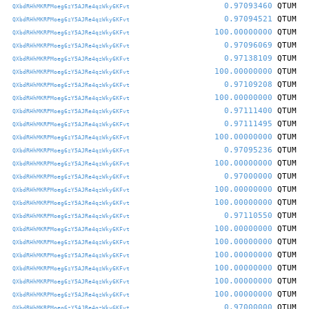
0.97093460
QTUM
QXbdRHhMKRPMoeg6zY5AJRe4qzWky6KFvt
0.97094521
QTUM
QXbdRHhMKRPMoeg6zY5AJRe4qzWky6KFvt
100.00000000
QTUM
QXbdRHhMKRPMoeg6zY5AJRe4qzWky6KFvt
0.97096069
QTUM
QXbdRHhMKRPMoeg6zY5AJRe4qzWky6KFvt
0.97138109
QTUM
QXbdRHhMKRPMoeg6zY5AJRe4qzWky6KFvt
100.00000000
QTUM
QXbdRHhMKRPMoeg6zY5AJRe4qzWky6KFvt
0.97109208
QTUM
QXbdRHhMKRPMoeg6zY5AJRe4qzWky6KFvt
100.00000000
QTUM
QXbdRHhMKRPMoeg6zY5AJRe4qzWky6KFvt
0.97111400
QTUM
QXbdRHhMKRPMoeg6zY5AJRe4qzWky6KFvt
0.97111495
QTUM
QXbdRHhMKRPMoeg6zY5AJRe4qzWky6KFvt
100.00000000
QTUM
QXbdRHhMKRPMoeg6zY5AJRe4qzWky6KFvt
0.97095236
QTUM
QXbdRHhMKRPMoeg6zY5AJRe4qzWky6KFvt
100.00000000
QTUM
QXbdRHhMKRPMoeg6zY5AJRe4qzWky6KFvt
0.97000000
QTUM
QXbdRHhMKRPMoeg6zY5AJRe4qzWky6KFvt
100.00000000
QTUM
QXbdRHhMKRPMoeg6zY5AJRe4qzWky6KFvt
100.00000000
QTUM
QXbdRHhMKRPMoeg6zY5AJRe4qzWky6KFvt
0.97110550
QTUM
QXbdRHhMKRPMoeg6zY5AJRe4qzWky6KFvt
100.00000000
QTUM
QXbdRHhMKRPMoeg6zY5AJRe4qzWky6KFvt
100.00000000
QTUM
QXbdRHhMKRPMoeg6zY5AJRe4qzWky6KFvt
100.00000000
QTUM
QXbdRHhMKRPMoeg6zY5AJRe4qzWky6KFvt
100.00000000
QTUM
QXbdRHhMKRPMoeg6zY5AJRe4qzWky6KFvt
100.00000000
QTUM
QXbdRHhMKRPMoeg6zY5AJRe4qzWky6KFvt
100.00000000
QTUM
QXbdRHhMKRPMoeg6zY5AJRe4qzWky6KFvt
0.97000000
QTUM
QXbdRHhMKRPMoeg6zY5AJRe4qzWky6KFvt