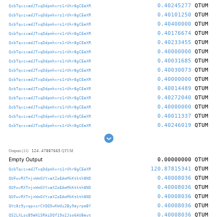
0.40245277
QTUM
QcbTqvzxadJTxqDdpmhxrs1rUhr8gCEeXR
0.40101250
QTUM
QcbTqvzxadJTxqDdpmhxrs1rUhr8gCEeXR
0.40400000
QTUM
QcbTqvzxadJTxqDdpmhxrs1rUhr8gCEeXR
0.40176674
QTUM
QcbTqvzxadJTxqDdpmhxrs1rUhr8gCEeXR
0.40233455
QTUM
QcbTqvzxadJTxqDdpmhxrs1rUhr8gCEeXR
0.40000000
QTUM
QcbTqvzxadJTxqDdpmhxrs1rUhr8gCEeXR
0.40031685
QTUM
QcbTqvzxadJTxqDdpmhxrs1rUhr8gCEeXR
0.40030073
QTUM
QcbTqvzxadJTxqDdpmhxrs1rUhr8gCEeXR
0.40000000
QTUM
QcbTqvzxadJTxqDdpmhxrs1rUhr8gCEeXR
0.40014489
QTUM
QcbTqvzxadJTxqDdpmhxrs1rUhr8gCEeXR
0.40272040
QTUM
QcbTqvzxadJTxqDdpmhxrs1rUhr8gCEeXR
0.40000000
QTUM
QcbTqvzxadJTxqDdpmhxrs1rUhr8gCEeXR
0.40011337
QTUM
QcbTqvzxadJTxqDdpmhxrs1rUhr8gCEeXR
0.40246019
QTUM
QcbTqvzxadJTxqDdpmhxrs1rUhr8gCEeXR
124.47887665
Outputs (11)
QTUM
Empty Output
0.00000000
QTUM
120.87815341
QTUM
QcbTqvzxadJTxqDdpmhxrs1rUhr8gCEeXR
0.40008036
QTUM
QUFwvRXTnjnWmGVYxaXZoEAmMkKtkth8ND
0.40008036
QTUM
QUFwvRXTnjnWmGVYxaXZoEAmMkKtkth8ND
0.40008036
QTUM
QUFwvRXTnjnWmGVYxaXZoEAmMkKtkth8ND
0.40008036
QTUM
QVz8z9yvqpxcrCVQQ5wKWdi2By9ayrpeBY
0.40008036
QTUM
QS2LXLscB9aN1SRAiDQf19o2Jso6AUBeut