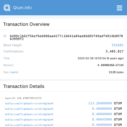
Qtum.info
Transaction Overview
ID
6499c1b02f5bef6e6006aa4277c16641a84ae8dd05f49adf4914b8978
63999f2
Block Height
555682
Confirmations
5,485,827
Time
2020-02-26 14:53:04 (
6 years ago
)
Reward
4.00080366
QTUM
Size (
rawtx
)
3128
bytes
Transaction Details
120.47807299
Inputs (19)
QTUM
113.26000000
QTUM
QcbTqvzxadJTxqDdpmhxrs1rUhr8gCEeXR
0.40000000
QTUM
QcbTqvzxadJTxqDdpmhxrs1rUhr8gCEeXR
0.40000000
QTUM
QcbTqvzxadJTxqDdpmhxrs1rUhr8gCEeXR
0.40045000
QTUM
QcbTqvzxadJTxqDdpmhxrs1rUhr8gCEeXR
0.40000000
QTUM
QcbTqvzxadJTxqDdpmhxrs1rUhr8gCEeXR