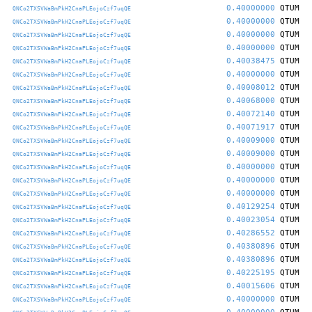
0.40000000
QTUM
QNCo2TXSVWaBmPkH2CnaPLEojoCzf7uqQE
0.40000000
QTUM
QNCo2TXSVWaBmPkH2CnaPLEojoCzf7uqQE
0.40000000
QTUM
QNCo2TXSVWaBmPkH2CnaPLEojoCzf7uqQE
0.40000000
QTUM
QNCo2TXSVWaBmPkH2CnaPLEojoCzf7uqQE
0.40038475
QTUM
QNCo2TXSVWaBmPkH2CnaPLEojoCzf7uqQE
0.40000000
QTUM
QNCo2TXSVWaBmPkH2CnaPLEojoCzf7uqQE
0.40008012
QTUM
QNCo2TXSVWaBmPkH2CnaPLEojoCzf7uqQE
0.40068000
QTUM
QNCo2TXSVWaBmPkH2CnaPLEojoCzf7uqQE
0.40072140
QTUM
QNCo2TXSVWaBmPkH2CnaPLEojoCzf7uqQE
0.40071917
QTUM
QNCo2TXSVWaBmPkH2CnaPLEojoCzf7uqQE
0.40009000
QTUM
QNCo2TXSVWaBmPkH2CnaPLEojoCzf7uqQE
0.40009000
QTUM
QNCo2TXSVWaBmPkH2CnaPLEojoCzf7uqQE
0.40000000
QTUM
QNCo2TXSVWaBmPkH2CnaPLEojoCzf7uqQE
0.40000000
QTUM
QNCo2TXSVWaBmPkH2CnaPLEojoCzf7uqQE
0.40000000
QTUM
QNCo2TXSVWaBmPkH2CnaPLEojoCzf7uqQE
0.40129254
QTUM
QNCo2TXSVWaBmPkH2CnaPLEojoCzf7uqQE
0.40023054
QTUM
QNCo2TXSVWaBmPkH2CnaPLEojoCzf7uqQE
0.40286552
QTUM
QNCo2TXSVWaBmPkH2CnaPLEojoCzf7uqQE
0.40380896
QTUM
QNCo2TXSVWaBmPkH2CnaPLEojoCzf7uqQE
0.40380896
QTUM
QNCo2TXSVWaBmPkH2CnaPLEojoCzf7uqQE
0.40225195
QTUM
QNCo2TXSVWaBmPkH2CnaPLEojoCzf7uqQE
0.40015606
QTUM
QNCo2TXSVWaBmPkH2CnaPLEojoCzf7uqQE
0.40000000
QTUM
QNCo2TXSVWaBmPkH2CnaPLEojoCzf7uqQE