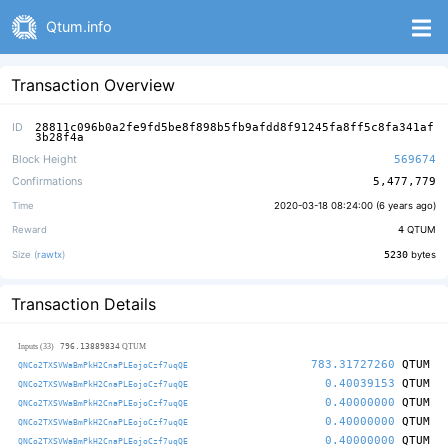
Qtum.info
Transaction Overview
ID
28811c096b0a2fe9fd5be8f898b5fb9afdd8f91245fa8ff5c8fa341af
3b28f4a
Block Height
569674
Confirmations
5,477,779
Time
2020-03-18 08:24:00 (
6 years ago
)
Reward
4
QTUM
Size (
rawtx
)
5230
bytes
Transaction Details
796.13889834
Inputs (33)
QTUM
783.31727260
QTUM
QNCo2TXSVWaBmPkH2CnaPLEojoCzf7uqQE
0.40039153
QTUM
QNCo2TXSVWaBmPkH2CnaPLEojoCzf7uqQE
0.40000000
QTUM
QNCo2TXSVWaBmPkH2CnaPLEojoCzf7uqQE
0.40000000
QTUM
QNCo2TXSVWaBmPkH2CnaPLEojoCzf7uqQE
0.40000000
QTUM
QNCo2TXSVWaBmPkH2CnaPLEojoCzf7uqQE