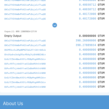
0.40000000
QTUM
QNCo2TXSVWaBmPkH2CnaPLEojoCzf7uqQE
0.40030712
QTUM
QNCo2TXSVWaBmPkH2CnaPLEojoCzf7uqQE
0.40030712
QTUM
QNCo2TXSVWaBmPkH2CnaPLEojoCzf7uqQE
0.40172000
QTUM
QNCo2TXSVWaBmPkH2CnaPLEojoCzf7uqQE
0.40172000
QTUM
QNCo2TXSVWaBmPkH2CnaPLEojoCzf7uqQE
800.13889834
Outputs (12)
QTUM
Empty Output
0.00000000
QTUM
398.26000000
QTUM
QNCo2TXSVWaBmPkH2CnaPLEojoCzf7uqQE
398.27889834
QTUM
QNCo2TXSVWaBmPkH2CnaPLEojoCzf7uqQE
0.40000000
QTUM
QNJMFAxnhu3RqWBPNZfeGi97rCAVrUWSzb
0.40000000
QTUM
QhcUVpdns3wUgSPpvM5dqJVyQhANBZ48Lt
0.40000000
QTUM
Qc6iYCZWn4BauKXGYirRG8pMtgdHMk2dzn
0.40000000
QTUM
QUFwvRXTnjnWmGVYxaXZoEAmMkKtkth8ND
0.40000000
QTUM
QUFwvRXTnjnWmGVYxaXZoEAmMkKtkth8ND
0.40000000
QTUM
QUFwvRXTnjnWmGVYxaXZoEAmMkKtkth8ND
0.40000000
QTUM
Qc6iYCZWn4BauKXGYirRG8pMtgdHMk2dzn
0.40000000
QTUM
Qc6iYCZWn4BauKXGYirRG8pMtgdHMk2dzn
0.40000000
QTUM
QUFwvRXTnjnWmGVYxaXZoEAmMkKtkth8ND
About Us